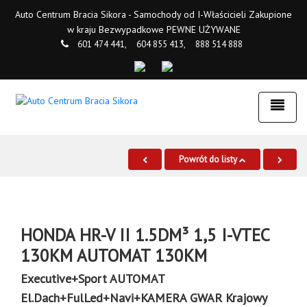
Auto Centrum Bracia Sikora - Samochody od I-Właścicieli Zakupione
w kraju Bezwypadkowe PEWNE UŻYWANE
601 474 441,
604 855 413,
888 514 888
Powrót do listy
HONDA HR-V II 1.5DM³ 1,5 I-VTEC
130KM AUTOMAT 130KM
Executive+Sport AUTOMAT
El.Dach+FulLed+Navi+KAMERA GWAR Krajowy