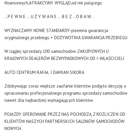
finansowych,ATRAKCYJNY WYGLĄD,od nie palącego.
...P E W N E ... U Ż Y W A N E ... B E Z ...O B A W...
WYZNACZAMY NOWE STANDARDY-pisemna gwarancja
oryginalnego przebiegu + DOŻYWOTNIA GWARANCJA PRZEBIEGU
W ciągłej sprzedaży 100 samochodów ZAKUPIONYCH U
KRAJOWYCH DEALERÓW BEZWYPADKOWYCH OD I-WŁAŚCICIELI
AUTO CENTRUM RAFAŁ I DAMIAN SIKORA
Zdobywając coraz większe zaufanie klientów podjęto decyzję o
opracowaniu profesjonalnego programu sprzedaży samochodów
nawet dla najbardziej wymagających klientów.
POJAZDY OFEROWANE PRZEZ NAS POCHODZĄ Z ROZLICZEŃ OD
KLIENTÓW NASZYCH PARTNERSKICH SALONÓW SAMOCHODÓW
NOWYCH.