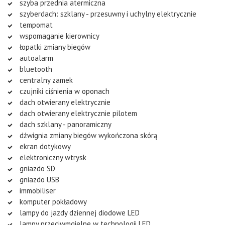
szyba przednia atermiczna
szyberdach: szklany - przesuwny i uchylny elektrycznie
tempomat
wspomaganie kierownicy
łopatki zmiany biegów
autoalarm
bluetooth
centralny zamek
czujniki ciśnienia w oponach
dach otwierany elektrycznie
dach otwierany elektrycznie pilotem
dach szklany - panoramiczny
dźwignia zmiany biegów wykończona skórą
ekran dotykowy
elektroniczny wtrysk
gniazdo SD
gniazdo USB
immobiliser
komputer pokładowy
lampy do jazdy dziennej diodowe LED
lampy przeciwmgielne w technologii LED