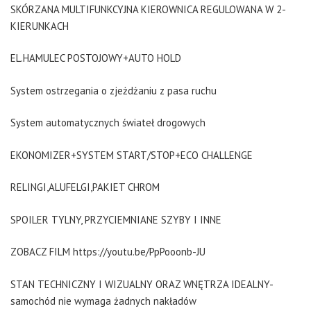
SKÓRZANA MULTIFUNKCYJNA KIEROWNICA REGULOWANA W 2-
KIERUNKACH
EL.HAMULEC POSTOJOWY+AUTO HOLD
System ostrzegania o zjeżdżaniu z pasa ruchu
System automatycznych świateł drogowych
EKONOMIZER+SYSTEM START/STOP+ECO CHALLENGE
RELINGI,ALUFELGI,PAKIET CHROM
SPOILER TYLNY, PRZYCIEMNIANE SZYBY I INNE
ZOBACZ FILM https://youtu.be/PpPooonb-JU
STAN TECHNICZNY I WIZUALNY ORAZ WNĘTRZA IDEALNY-
samochód nie wymaga żadnych nakładów