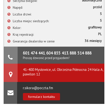
automatyczna
Skrzynia biegów:
przód
Napęd:
5
Liczba drzwi:
5
Liczba miejsc siedzących:
grafitowy
Kolor:
PL
Kraj rejestracji:
36 miesięcy
Gwarancja dealerska w cenie
601 474 441
604 855 413
888 514 888
,
,
Proszę dzwonić przed przyjazdem!
41-400 Mysłowice, ul. Obrzeżna Północna 24 Hala A,
pawilon 12
r.sikora@poczta.fm
formularz kontaktu