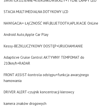
ŚWIATŁA DZIENNE+KIERUNKOWSKAZY+TYLNE LAMPY LED
STACJA MULTIMEDIALNA DOTYKOWY LCD
NAWIGACJA+ ŁĄCZNOŚĆ WiFi,BLUETOOTH,APLIKACJE OnLine
Android Auto,Apple Car Play
Kessy-BEZKLUCZYKOWY DOSTĘP+URUCHAMIANIE
Adapticve Cruise Control AKTYWNY TEMPOMAT do
210km/h+RADAR
FRONT ASSIST-kontrola odstępu+funkcja awaryjnego
hamowania
DRIVER ALERT-czujnik koncentracji kierowcy
kamera znaków drogowych