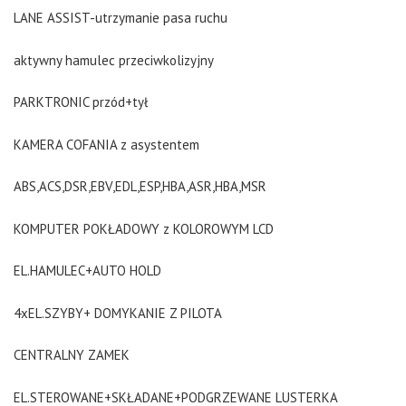
LANE ASSIST-utrzymanie pasa ruchu
aktywny hamulec przeciwkolizyjny
PARKTRONIC przód+tył
KAMERA COFANIA z asystentem
ABS,ACS,DSR,EBV,EDL,ESP,HBA,ASR,HBA,MSR
KOMPUTER POKŁADOWY z KOLOROWYM LCD
EL.HAMULEC+AUTO HOLD
4xEL.SZYBY+ DOMYKANIE Z PILOTA
CENTRALNY ZAMEK
EL.STEROWANE+SKŁADANE+PODGRZEWANE LUSTERKA