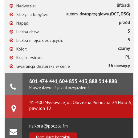
liftback
Nadwozie:
autom. dwusprzęgłowa (DCT, DSG)
Skrzynia biegów:
przód
Napęd:
5
Liczba drzwi:
5
Liczba miejsc siedzących:
czarny
Kolor:
PL
Kraj rejestracji:
36 miesięcy
Gwarancja dealerska w cenie
601 474 441
604 855 413
888 514 888
,
,
Proszę dzwonić przed przyjazdem!
41-400 Mysłowice, ul. Obrzeżna Północna 24 Hala A,
pawilon 12
r.sikora@poczta.fm
formularz kontaktu