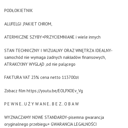
PODŁOKIETNIK
ALUFELGI ,PAKIET CHROM,
ATERMICZNE SZYBY+PRZYCIEMNIANE i wiele innych
STAN TECHNICZNY I WIZUALNY ORAZ WNĘTRZA IDEALNY-
samochód nie wymaga żadnych nakładów finansowych,
ATRAKCYJNY WYGLĄD ,od nie palącego
FAKTURA VAT 23% cena netto 113700zł
Zobacz film https://youtu.be/EOLPXOEv_Vg
P E W N E.. U Ż Y W A N E.. B E Z.. O B A W
WYZNACZAMY NOWE STANDARDY-pisemna gwarancja
oryginalnego przebiegu+ GWARANCJA LEGALNOŚCI