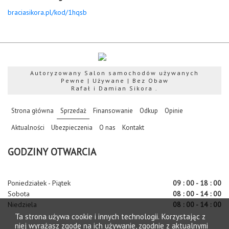
braciasikora.pl/kod/1hqsb
Autoryzowany Salon samochodów używanych
Pewne | Używane | Bez Obaw
Rafał i Damian Sikora .
(current)
Strona główna
Sprzedaż
Finansowanie
Odkup
Opinie
Aktualności
Ubezpieczenia
O nas
Kontakt
GODZINY OTWARCIA
Poniedziałek - Piątek
09 : 00 - 18 : 00
Sobota
08 : 00 - 14 : 00
Niedziela
08 : 00 - 14 : 00
Ta strona używa cookie i innych technologii. Korzystając z
niej wyrażasz zgodę na ich używanie, zgodnie z aktualnymi