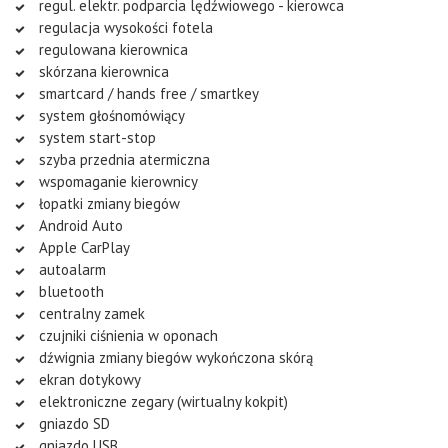
regul. elektr. podparcia lędźwiowego - kierowca
regulacja wysokości fotela
regulowana kierownica
skórzana kierownica
smartcard / hands free / smartkey
system głośnomówiący
system start-stop
szyba przednia atermiczna
wspomaganie kierownicy
łopatki zmiany biegów
Android Auto
Apple CarPlay
autoalarm
bluetooth
centralny zamek
czujniki ciśnienia w oponach
dźwignia zmiany biegów wykończona skórą
ekran dotykowy
elektroniczne zegary (wirtualny kokpit)
gniazdo SD
gniazdo USB