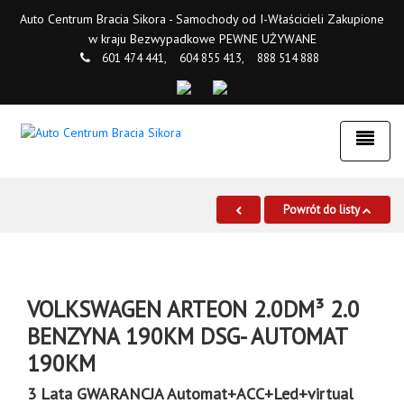
Auto Centrum Bracia Sikora - Samochody od I-Właścicieli Zakupione
w kraju Bezwypadkowe PEWNE UŻYWANE
601 474 441,
604 855 413,
888 514 888
Powrót do listy
VOLKSWAGEN ARTEON 2.0DM³ 2.0
BENZYNA 190KM DSG- AUTOMAT
190KM
3 Lata GWARANCJA Automat+ACC+Led+virtual