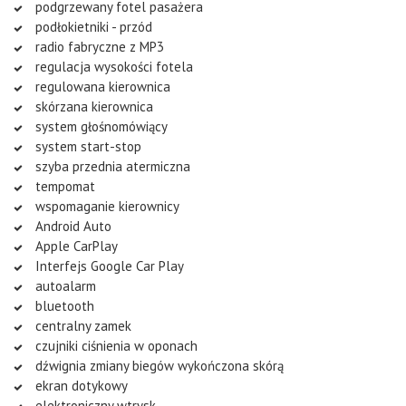
podgrzewany fotel pasażera
podłokietniki - przód
radio fabryczne z MP3
regulacja wysokości fotela
regulowana kierownica
skórzana kierownica
system głośnomówiący
system start-stop
szyba przednia atermiczna
tempomat
wspomaganie kierownicy
Android Auto
Apple CarPlay
Interfejs Google Car Play
autoalarm
bluetooth
centralny zamek
czujniki ciśnienia w oponach
dźwignia zmiany biegów wykończona skórą
ekran dotykowy
elektroniczny wtrysk