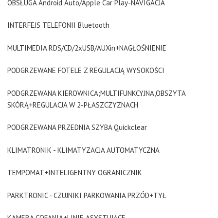
OBSŁUGA Android Auto/Apple Car Play-NAVIGACJA
INTERFEJS TELEFONII Bluetooth
MULTIMEDIA RDS/CD/2xUSB/AUXin+NAGŁOŚNIENIE
PODGRZEWANE FOTELE Z REGULACJĄ WYSOKOŚCI
PODGRZEWANA KIEROWNICA;MULTIFUNKCYJNA,OBSZYTA
SKÓRĄ+REGULACJA W 2-PŁASZCZYZNACH
PODGRZEWANA PRZEDNIA SZYBA Quickclear
KLIMATRONIK - KLIMATYZACJA AUTOMATYCZNA
TEMPOMAT+INTELIGENTNY OGRANICZNIK
PARKTRONIC - CZUJNIKI PARKOWANIA PRZÓD+TYŁ
KAMERA COFANIA+LINIE ASYSTUJĄCE