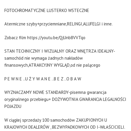
FOTOCHROMATYCZNE LUSTERKO WSTECZNE
Atermiczne szyby+przyciemniane,RELINGI,ALUFELGI i inne.
Zobacz film https://youtu.be/QjUnb8VVTqo
STAN TECHNICZNY I WIZUALNY ORAZ WNĘTRZA IDEALNY-
samochód nie wymaga żadnych nakładów
finansowych,ATRAKCYJNY WYGLĄD,od nie palącego
P E W N E ..U Ż Y W A N E ..B E Z ..O B A W
WYZNACZAMY NOWE STANDARDY-pisemna gwarancja
oryginalnego przebiegu+ DOŻYWOTNIA GWARANCJA LEGALNOŚCI
POJAZDU
W ciągłej sprzedaży 100 samochodów ZAKUPIONYCH U
KRAJOWYCH DEALERÓW , BEZWYPADKOWYCH OD I-WŁAŚCICIELI.