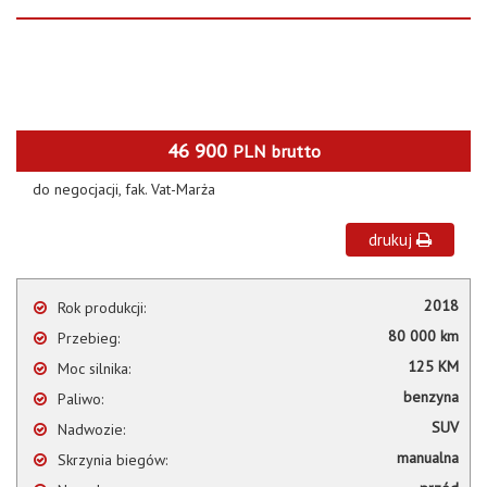
46 900
PLN
brutto
do negocjacji, fak. Vat-Marża
drukuj
2018
Rok produkcji:
80 000 km
Przebieg:
125 KM
Moc silnika:
benzyna
Paliwo:
SUV
Nadwozie:
manualna
Skrzynia biegów: