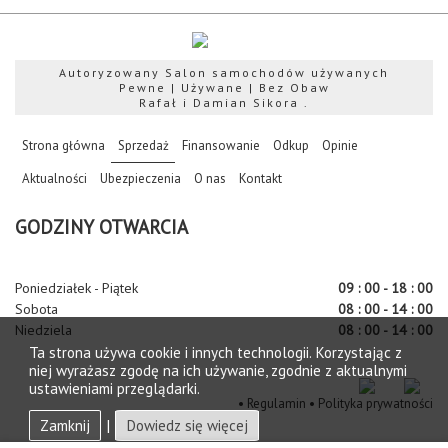
Autoryzowany Salon samochodów używanych
Pewne | Używane | Bez Obaw
Rafał i Damian Sikora .
(current)
Strona główna
Sprzedaż
Finansowanie
Odkup
Opinie
Aktualności
Ubezpieczenia
O nas
Kontakt
GODZINY OTWARCIA
Poniedziałek - Piątek
09 : 00 - 18 : 00
Sobota
08 : 00 - 14 : 00
Niedziela
08 : 00 - 14 : 00
Ta strona używa cookie i innych technologii. Korzystając z
niej wyrażasz zgodę na ich używanie, zgodnie z aktualnymi
ustawieniami przeglądarki.
•
Regulamin
•
Polityka prywatności
Zamknij
|
Dowiedz się więcej