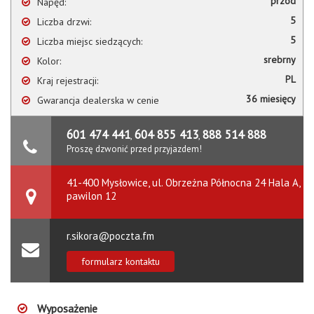
przód
Napęd:
5
Liczba drzwi:
5
Liczba miejsc siedzących:
srebrny
Kolor:
PL
Kraj rejestracji:
36 miesięcy
Gwarancja dealerska w cenie
601 474 441
604 855 413
888 514 888
,
,
Proszę dzwonić przed przyjazdem!
41-400 Mysłowice, ul. Obrzeżna Północna 24 Hala A,
pawilon 12
r.sikora@poczta.fm
formularz kontaktu
Wyposażenie