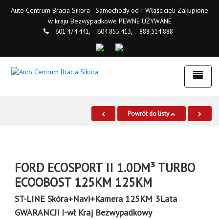
Auto Centrum Bracia Sikora - Samochody od I-Właścicieli Zakupione
w kraju Bezwypadkowe PEWNE UŻYWANE
601 474 441,
604 855 413,
888 514 888
Powrót do listy
FORD ECOSPORT II 1.0DM³ TURBO
ECOOBOST 125KM 125KM
ST-LINE Skóra+Navi+Kamera 125KM 3Lata
GWARANCJI I-wł Kraj Bezwypadkowy