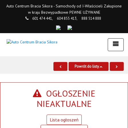
Auto Centrum Bracia Sikora - Samochody od I-Właścicieli Zakupione
w kraju Bezwypadkowe PEWNE UŻYWANE
601 474 441,
604 855 413,
888 514 888
Powrót do listy
OGŁOSZENIE
NIEAKTUALNE
Lista ogłoszeń