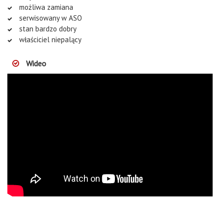
możliwa zamiana
serwisowany w ASO
stan bardzo dobry
właściciel niepalący
Wideo