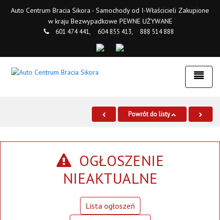
Auto Centrum Bracia Sikora - Samochody od I-Właścicieli Zakupione
w kraju Bezwypadkowe PEWNE UŻYWANE
601 474 441,
604 855 413,
888 514 888
Powrót do listy
OGŁOSZENIE
NIEAKTUALNE
Lista ogłoszeń