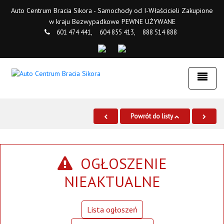
Auto Centrum Bracia Sikora - Samochody od I-Właścicieli Zakupione
w kraju Bezwypadkowe PEWNE UŻYWANE
601 474 441,
604 855 413,
888 514 888
Powrót do listy
OGŁOSZENIE
NIEAKTUALNE
Lista ogłoszeń