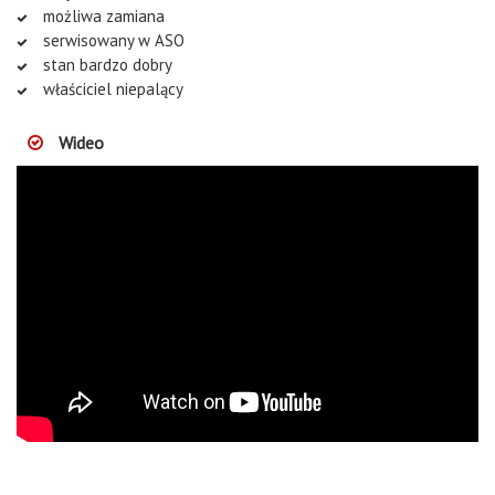
możliwa zamiana
serwisowany w ASO
stan bardzo dobry
właściciel niepalący
Wideo