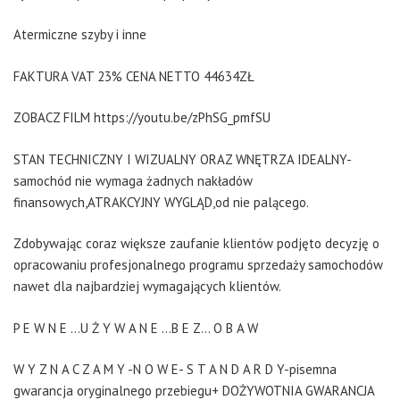
Atermiczne szyby i inne
FAKTURA VAT 23% CENA NETTO 44634ZŁ
ZOBACZ FILM https://youtu.be/zPhSG_pmfSU
STAN TECHNICZNY I WIZUALNY ORAZ WNĘTRZA IDEALNY-
samochód nie wymaga żadnych nakładów
finansowych,ATRAKCYJNY WYGLĄD,od nie palącego.
Zdobywając coraz większe zaufanie klientów podjęto decyzję o
opracowaniu profesjonalnego programu sprzedaży samochodów
nawet dla najbardziej wymagających klientów.
P E W N E ...U Ż Y W A N E ...B E Z... O B A W
W Y Z N A C Z A M Y -N O W E- S T A N D A R D Y-pisemna
gwarancja oryginalnego przebiegu+ DOŻYWOTNIA GWARANCJA