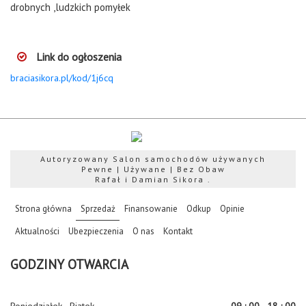
drobnych ,ludzkich pomyłek
Link do ogłoszenia
braciasikora.pl/kod/1j6cq
Autoryzowany Salon samochodów używanych
Pewne | Używane | Bez Obaw
Rafał i Damian Sikora .
(current)
Strona główna
Sprzedaż
Finansowanie
Odkup
Opinie
Aktualności
Ubezpieczenia
O nas
Kontakt
GODZINY OTWARCIA
Poniedziałek - Piątek
09 : 00 - 18 : 00