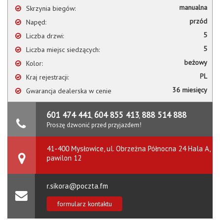
manualna
Skrzynia biegów:
przód
Napęd:
5
Liczba drzwi:
5
Liczba miejsc siedzących:
beżowy
Kolor:
PL
Kraj rejestracji:
36 miesięcy
Gwarancja dealerska w cenie
601 474 441
604 855 413
888 514 888
,
,
Proszę dzwonić przed przyjazdem!
41-400 Mysłowice, ul. Obrzeżna Północna 24 Hala A,
pawilon 12
r.sikora@poczta.fm
formularz kontaktu