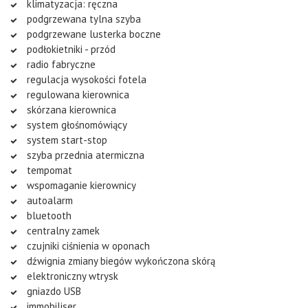
klimatyzacja: ręczna
podgrzewana tylna szyba
podgrzewane lusterka boczne
podłokietniki - przód
radio fabryczne
regulacja wysokości fotela
regulowana kierownica
skórzana kierownica
system głośnomówiący
system start-stop
szyba przednia atermiczna
tempomat
wspomaganie kierownicy
autoalarm
bluetooth
centralny zamek
czujniki ciśnienia w oponach
dźwignia zmiany biegów wykończona skórą
elektroniczny wtrysk
gniazdo USB
immobiliser