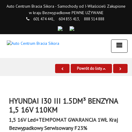
Auto Centrum Bracia Sikora - Samochody od I-Właścicieli Zakupione
w kraju Bezwypadkowe PEWNE UŻYWANE
601 474 441,
604 855 413,
888 514 888
Powrót do listy
HYUNDAI I30 III 1.5DM³ BENZYNA
1,5 16V 110KM
1,5 16V Led+TEMPOMAT GWARANCJA 1WŁ Kraj
Bezwypadkowy Serwisowany F23%