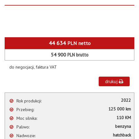
44 634
PLN
netto
54 900
PLN
brutto
do negocjacji, faktura VAT
drukuj
2022
Rok produkcji:
125 000 km
Przebieg:
110 KM
Moc silnika:
benzyna
Paliwo:
hatchback
Nadwozie: