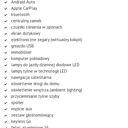
Android Auto
Apple CarPlay
bluetooth
centralny zamek
czujniki ciśnienia w oponach
ekran dotykowy
elektroniczne zegary (wirtualny kokpit)
gniazdo USB
immobiliser
komputer pokładowy
lampy do jazdy dziennej diodowe LED
lampy tylne w technologii LED
nawigacja satelitarna
oświetlenie drogi do domu
oświetlenie wnętrza (ambient lighting)
przyciemniane tylne szyby
spoiler
wyjście aux
zestaw głośnomówiący
keyless Go
felgi: aluminiowe 16