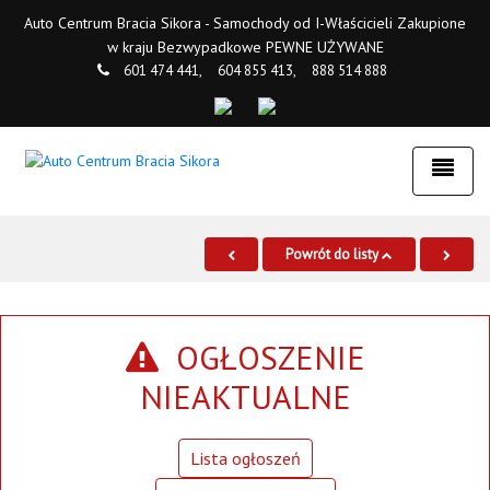
Auto Centrum Bracia Sikora - Samochody od I-Właścicieli Zakupione
w kraju Bezwypadkowe PEWNE UŻYWANE
601 474 441,
604 855 413,
888 514 888
Powrót do listy
OGŁOSZENIE
NIEAKTUALNE
Lista ogłoszeń