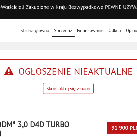
d I-Właścicieli Zakupione w kraju Bezwypadkowe PEWNE UŻY
(current)
Strona główna
Sprzedaż
Finansowanie
Odkup
Opini
OGŁOSZENIE NIEAKTUALNE
Skontaktuj się z nami
0DM³ 3,0 D4D TURBO
91 900
PL
M