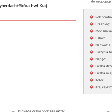
do negocjacji,
rdach+Skóra I-wł Kraj
Rok produkc
Przebieg:
Moc silnika
Paliwo:
Nadwozie:
Skrzynia b
Napęd:
Liczba drzw
Liczba miej
Kolor:
Kraj rejestr
blokada drzwi podczas jazdy