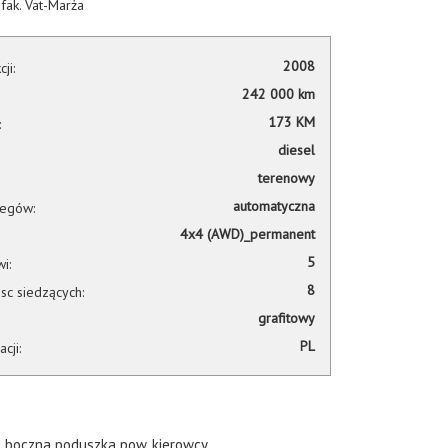
 fak. Vat-Marża
2008
ji:
242 000 km
173 KM
:
diesel
terenowy
automatyczna
iegów:
4x4 (AWD)_permanent
5
i:
8
sc siedzących:
grafitowy
PL
acji:
boczna poduszka pow. kierowcy