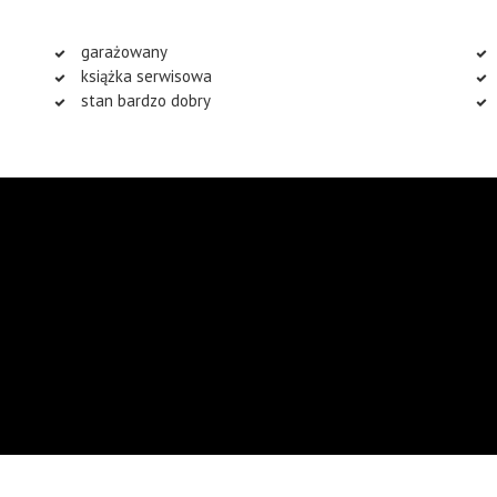
garażowany
książka serwisowa
stan bardzo dobry