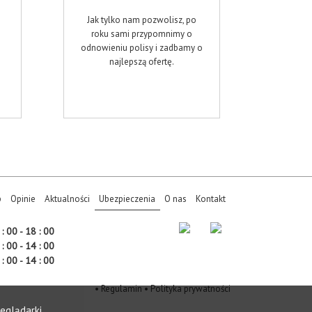
Jak tylko nam pozwolisz, po
roku sami przypomnimy o
odnowieniu polisy i zadbamy o
najlepszą ofertę.
p
Opinie
Aktualności
Ubezpieczenia
O nas
Kontakt
: 00 - 18 : 00
: 00 - 14 : 00
: 00 - 14 : 00
•
Regulamin
•
Polityka prywatności
eglądarki.