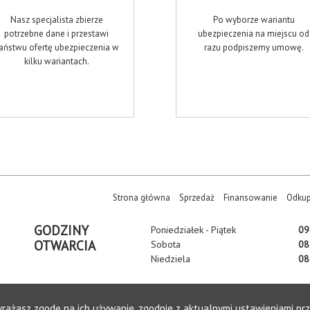
Nasz specjalista zbierze
Po wyborze wariantu
potrzebne dane i przestawi
ubezpieczenia na miejscu od
aństwu ofertę ubezpieczenia w
razu podpiszemy umowę.
kilku wariantach.
(current)
Strona główna
Sprzedaż
Finansowanie
Odku
GODZINY
Poniedziałek - Piątek
09 
OTWARCIA
Sobota
08 
Niedziela
08 
wyrażasz zgodę na ich używanie, zgodnie z aktualnymi ustawieniami prz