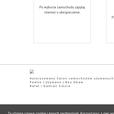
Po wyborze samochodu zapytaj
również o ubezpieczenie.
P
Autoryzowany Salon samochodów używanych
Pewne | Używane | Bez Obaw
Rafał i Damian Sikora .
Ta strona używa cookie i innych technologii. Korzystając z niej 