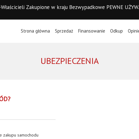
d I-Właścicieli Zakupione w kraju Bezwypadkowe PEWNE UŻY
(current)
Strona główna
Sprzedaż
Finansowanie
Odkup
Opini
UBEZPIECZENIA
ÓD?
e zakupu samochodu