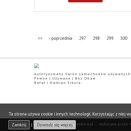
<<
‹ poprzednia
297
298
299
300
Autoryzowany Salon samochodów używanych
Pewne | Używane | Bez Obaw
Rafał i Damian Sikora .
Ta strona używa cookie i innych technologii. Korzystając z niej 
Copyright © 2026. braciasikora.pl wykonane przez
Zamknij
|
Dowiedz się więcej