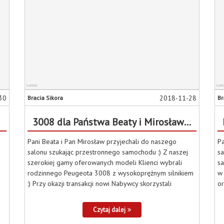
30
2018-11-28
Bracia Sikora
Br
3008 dla Państwa Beaty i Mirosława :)
Pani Beata i Pan Mirosław przyjechali do naszego
Pa
salonu szukając przestronnego samochodu :) Z naszej
sa
szerokiej gamy oferowanych modeli Klienci wybrali
s
rodzinnego Peugeota 3008 z wysokoprężnym silnikiem
w
:) Przy okazji transakcji nowi Nabywcy skorzystali
or
Czytaj dalej