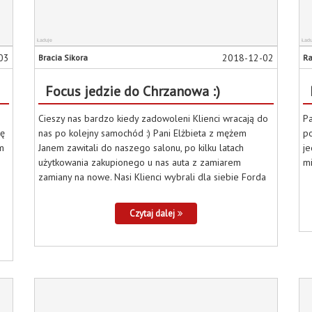
03
2018-12-02
Bracia Sikora
Ra
Focus jedzie do Chrzanowa :)
Cieszy nas bardzo kiedy zadowoleni Klienci wracają do
Pa
ię
nas po kolejny samochód :) Pani Elżbieta z mężem
po
m
Janem zawitali do naszego salonu, po kilku latach
je
użytkowania zakupionego u nas auta z zamiarem
mi
zamiany na nowe. Nasi Klienci wybrali dla siebie Forda
Czytaj dalej