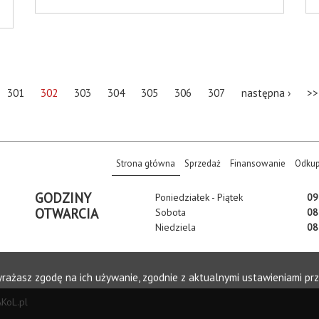
301
302
303
304
305
306
307
następna ›
>>
(current)
Strona główna
Sprzedaż
Finansowanie
Odku
GODZINY
Poniedziałek - Piątek
09 
OTWARCIA
Sobota
08 
Niedziela
08 
wyrażasz zgodę na ich używanie, zgodnie z aktualnymi ustawieniami prz
AKoL.pl