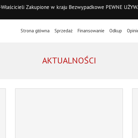
d I-Właścicieli Zakupione w kraju Bezwypadkowe PEWNE UŻY
(current)
Strona główna
Sprzedaż
Finansowanie
Odkup
Opini
AKTUALNOŚCI