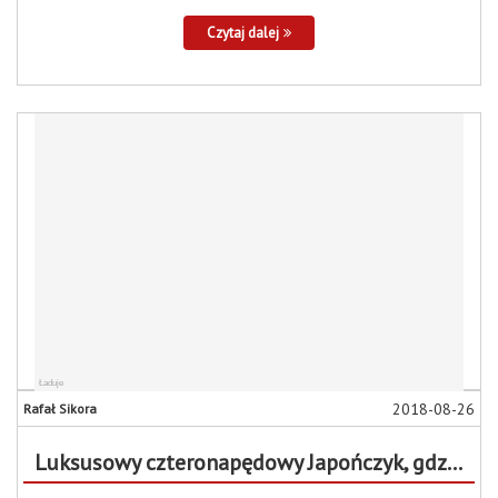
Czytaj dalej
2018-08-26
Rafał Sikora
Luksusowy czteronapędowy Japończyk, gdzie pod maską mruczy 277 koni opuszcza nasz salon.