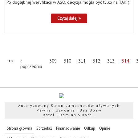
Po dogłębnej weryfikacji w ASO, decyzja mogła być tylko na TAK :)
Czytaj dalej
<<
‹
309
310
311
312
313
314
poprzednia
Autoryzowany Salon samochodów używanych
Pewne | Używane | Bez Obaw
Rafał i Damian Sikora .
(current)
Strona główna
Sprzedaż
Finansowanie
Odkup
Opinie