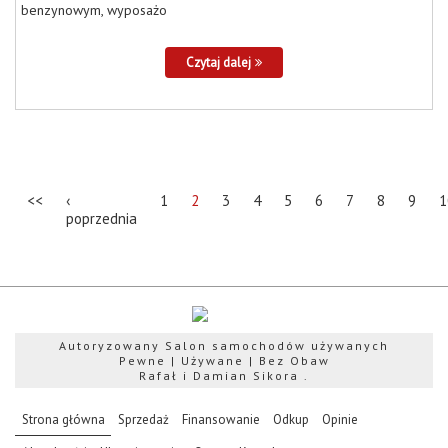
benzynowym, wyposażo
Czytaj dalej
<<
‹
1
2
3
4
5
6
7
8
9
1
poprzednia
Autoryzowany Salon samochodów używanych
Pewne | Używane | Bez Obaw
Rafał i Damian Sikora .
(current)
Strona główna
Sprzedaż
Finansowanie
Odkup
Opinie