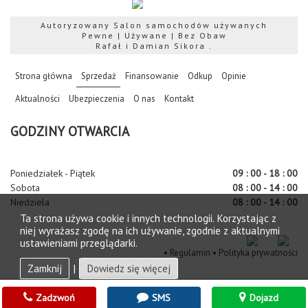
Autoryzowany Salon samochodów używanych
Pewne | Używane | Bez Obaw
Rafał i Damian Sikora .
(current)
Strona główna
Sprzedaż
Finansowanie
Odkup
Opinie
Aktualności
Ubezpieczenia
O nas
Kontakt
GODZINY OTWARCIA
Poniedziałek - Piątek
09 : 00 - 18 : 00
Sobota
08 : 00 - 14 : 00
Niedziela
08 : 00 - 14 : 00
Ta strona używa cookie i innych technologii. Korzystając z
niej wyrażasz zgodę na ich używanie, zgodnie z aktualnymi
ustawieniami przeglądarki.
•
Regulamin
•
Polityka prywatności
Zamknij
|
Dowiedz się więcej
Copyright © 2026. braciasikora.pl wykonane przez
AKoL.pl
Zadzwoń
SMS
Dojazd