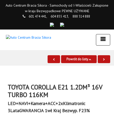
Auto Centrum Bracia Sikora - Samochody od I-Właścicieli Zakupione
w kraju Bezwypadkowe PEWNE UŻYWANE
601 474 441,
604 855 413,
888 514 888
Powrót do listy
TOYOTA COROLLA E21 1.2DM³ 16V
TURBO 116KM
LED+NAVI+Kamera+ACC+2xKlimatronic
3LataGWARANCJA 1wł Kraj Bezwyp. F23%