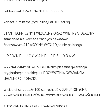
Faktura vat 23% CENA NETTO 56000ZŁ
Zobacz film https://youtu.be/FaKXU84g0sg
STAN TECHNICZNY I WIZUALNY ORAZ WNĘTRZA IDEALNY-
samochód nie wymaga żadnych nakładów
finansowych,ATRAKCYJNY WYGLĄD,od nie palącego.
... P E W N E ... U Ż Y W A N E ... B E Z ... O B A W ...
WYZNACZAMY NOWE STANDARDY-pisemna gwarancja
oryginalnego przebiegu + DOŻYWOTNIA GWARANCJA
LEGALNOŚCI POJAZDU
W ciągłej sprzedaży 100 samochodów ZAKUPIONYCH U
KRAJOWYCH DEALERÓW BEZWYPADKOWYCH OD I-WŁAŚCICIELI.
AUTO CENTRUM RAFAŁ I DAMIAN SIKORA