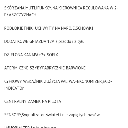
SKÓRZANA MUTLIFUNKCYJNA KIEROWNICA REGULOWANA W 2-
PŁASZCZYZNACH
PODŁOKIETNIK+UCHWYTY NA NAPOJE,SCHOWKI
DODATKOWE GNIAZDA 12V z przodu i z tyłu
DZIELONA KANAPA+2xISOFIX
ATERMICZNE SZYBY,FABRYCZNIE BARWIONE
CYFROWY WSKAŹNIK ZUŻYCIA PALIWA+EKONOMIZER,ECO-
INDICATOr
CENTRALNY ZAMEK NA PILOTA
SENSORY,Sygnalizator świateł i nie zapiętych pasów
IMMOBIAIZER i wiele innych.