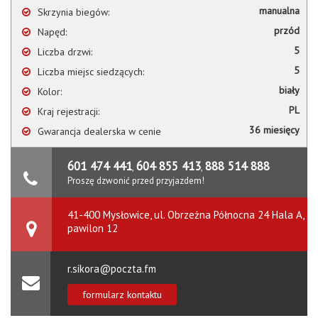
manualna
Skrzynia biegów:
przód
Napęd:
5
Liczba drzwi:
5
Liczba miejsc siedzących:
biały
Kolor:
PL
Kraj rejestracji:
36 miesięcy
Gwarancja dealerska w cenie
601 474 441
604 855 413
888 514 888
,
,
Proszę dzwonić przed przyjazdem!
41-400 Mysłowice, ul. Obrzeżna Północna 24 Hala A,
pawilon 12
r.sikora@poczta.fm
formularz kontaktu