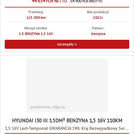
44 634
PLN
NETTO
54 900
PLN
BRUTTO
Przebieg:
Rok produkcji:
125 000 km
2022r.
Wersja silnika:
Paliwo:
1.5 BENZYNA 1,5 16V
benzyna
szczegóły
HYUNDAI I30 III 1.5DM³ BENZYNA 1,5 16V 110KM
1,5 16V Led+Tempomat GWARANCJA 1WŁ Kraj Bezwypadkowy Serwisowany F23%