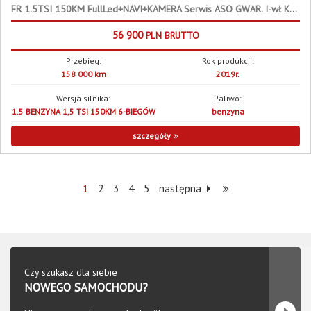
FR 1.5TSI 150KM FullLed+NAVI+KAMERA Serwis ASO GWAR. I-wł Kraj Bezwyp
56 900
PLN
BRUTTO
Przebieg:
Rok produkcji:
158 000 km
2019r.
Wersja silnika:
Paliwo:
1.5 BENZYNA 1,5 TSi 150KM 6-BIEGÓW
benzyna
szczegóły
1
2
3
4
5
następna
Czy szukasz dla siebie
NOWEGO SAMOCHODU?