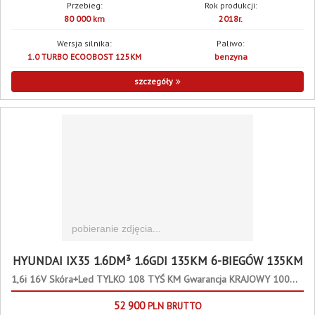
Przebieg:
Rok produkcji:
80 000 km
2018r.
Wersja silnika:
Paliwo:
1.0 TURBO ECOOBOST 125KM
benzyna
szczegóły
HYUNDAI IX35 1.6DM³ 1.6GDI 135KM 6-BIEGÓW 135KM
1,6i 16V Skóra+Led TYLKO 108 TYŚ KM Gwarancja KRAJOWY 100%Bezwypadkowy
52 900
PLN
BRUTTO