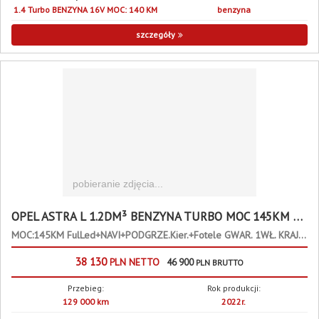
1.4 Turbo BENZYNA 16V MOC: 140 KM
benzyna
szczegóły
OPEL ASTRA L 1.2DM³ BENZYNA TURBO MOC 145KM 145KM
MOC:145KM FulLed+NAVI+PODGRZE.Kier.+Fotele GWAR. 1WŁ. KRAJ BEZWYP F23%
38 130
PLN
NETTO
46 900
PLN
BRUTTO
Przebieg:
Rok produkcji:
129 000 km
2022r.