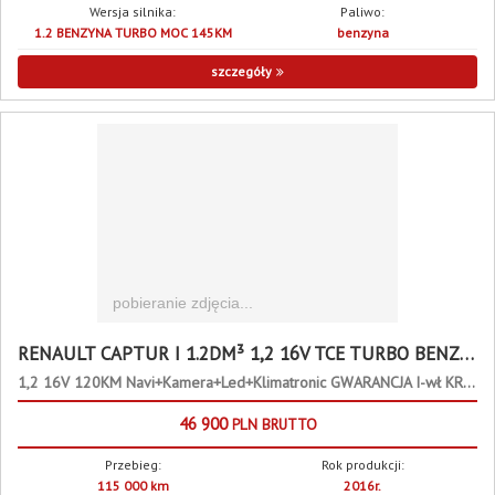
Wersja silnika:
Paliwo:
1.2 BENZYNA TURBO MOC 145KM
benzyna
szczegóły
RENAULT CAPTUR I 1.2DM³ 1,2 16V TCE TURBO BENZYNA 120 KM 120KM
1,2 16V 120KM Navi+Kamera+Led+Klimatronic GWARANCJA I-wł KRAJOWY Bezwy
46 900
PLN
BRUTTO
Przebieg:
Rok produkcji:
115 000 km
2016r.