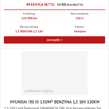
44 634
PLN
NETTO
54 900
PLN
BRUTTO
Przebieg:
Rok produkcji:
118 000 km
2021r.
Wersja silnika:
Paliwo:
1.5 BENZYNA 1,5 16V
benzyna
szczegóły
HYUNDAI I30 III 1.5DM³ BENZYNA 1,5 16V 110KM
1,5 16V Led+Tempomat GWARANCJA 1WŁ Kraj Bezwypadkowy Serwisowany F23%