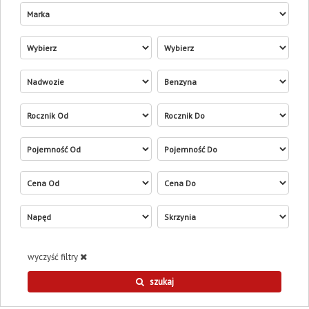
marka
model
wersja
rocznik od
rocznik do
pojemność od
pojemność do
cena od
cena do
wyczyść filtry
szukaj