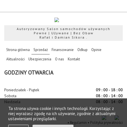
Autoryzowany Salon samochodów używanych
Pewne | Używane | Bez Obaw
Rafał i Damian Sikora .
(current)
Strona główna
Sprzedaż
Finansowanie
Odkup
Opinie
Aktualności
Ubezpieczenia
O nas
Kontakt
GODZINY OTWARCIA
Poniedziałek - Piątek
09 : 00 - 18 : 00
Sobota
08 : 00 - 14 : 00
Niedziela
08 : 00 - 14 : 00
Ta strona używa cookie i innych technologii. Korzystając z
niej wyrażasz zgodę na ich używanie, zgodnie z aktualnymi
ustawieniami przeglądarki.
•
Regulamin
•
Polityka prywatności