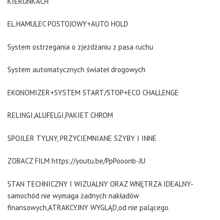
KIERUNKACH
EL.HAMULEC POSTOJOWY+AUTO HOLD
System ostrzegania o zjeżdżaniu z pasa ruchu
System automatycznych świateł drogowych
EKONOMIZER+SYSTEM START/STOP+ECO CHALLENGE
RELINGI,ALUFELGI,PAKIET CHROM
SPOILER TYLNY, PRZYCIEMNIANE SZYBY I INNE
ZOBACZ FILM https://youtu.be/PpPooonb-JU
STAN TECHNICZNY I WIZUALNY ORAZ WNĘTRZA IDEALNY-
samochód nie wymaga żadnych nakładów
finansowych,ATRAKCYJNY WYGLĄD,od nie palącego.