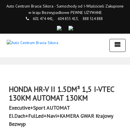
Auto Centrum Bracia Sikora - Samochody od I-Właścicieli Zakupione
w kraju Bezwypadkowe PEWNE UŻYWANE
601 474 441,
604 855 413,
888 514 888
HONDA HR-V II 1.5DM³ 1,5 I-VTEC
130KM AUTOMAT 130KM
Executive+Sport AUTOMAT
El.Dach+FulLed+Navi+KAMERA GWAR Krajowy
Bezwyp