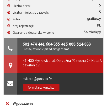
5
Liczba drzwi:
5
Liczba miejsc siedzących:
grafitowy
Kolor:
PL
Kraj rejestracji:
36 miesięcy
Gwarancja dealerska w cenie
601 474 441
604 855 413
888 514 888
,
,
Proszę dzwonić przed przyjazdem!
41-400 Mysłowice, ul. Obrzeżna Północna 24 Hala A,
pawilon 12
r.sikora@poczta.fm
formularz kontaktu
Wyposażenie