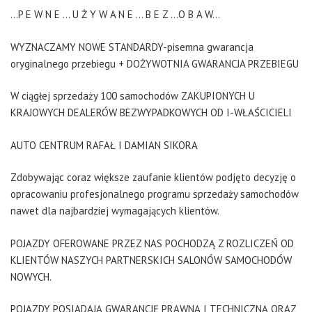
...P E W N E ... U Ż Y W A N E ... B E Z ...O B A W...
WYZNACZAMY NOWE STANDARDY-pisemna gwarancja
oryginalnego przebiegu + DOŻYWOTNIA GWARANCJA PRZEBIEGU
W ciągłej sprzedaży 100 samochodów ZAKUPIONYCH U
KRAJOWYCH DEALERÓW BEZWYPADKOWYCH OD I-WŁAŚCICIELI
AUTO CENTRUM RAFAŁ I DAMIAN SIKORA
Zdobywając coraz większe zaufanie klientów podjęto decyzję o
opracowaniu profesjonalnego programu sprzedaży samochodów
nawet dla najbardziej wymagających klientów.
POJAZDY OFEROWANE PRZEZ NAS POCHODZĄ Z ROZLICZEŃ OD
KLIENTÓW NASZYCH PARTNERSKICH SALONÓW SAMOCHODÓW
NOWYCH.
POJAZDY POSIADAJĄ GWARANCJĘ PRAWNĄ I TECHNICZNĄ ORAZ